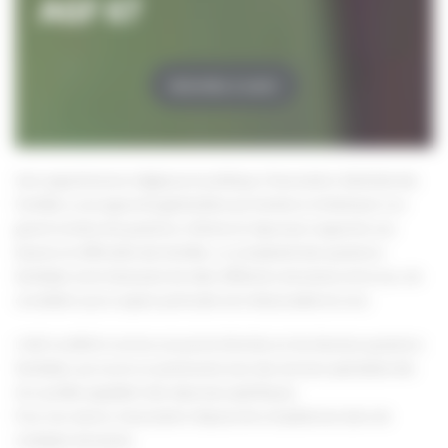
AGF 67
Activités à venir
Sans appartenance religieuse et politique, l’Association Générale des
Familles a une approche généraliste qui l’amène à s’intéresser à un
grand nombre de questions, thèmes et réponses à apporter aux
besoins et difficultés des familles. La complexité des questions
familiales rend nécessaire de relier différents domaines entre eux, de
considérer qu’un aspect particulier est indissociable du tout.
L’AGF se définit comme une porte d’entrée sur les diverses questions
familiales, qui ouvre un partenariat avec des services spécialisés dès
lors qu’elles appellent des réponses spécifiques.
Pour ces raisons, l’association dispose de compétences dans de
multiples domaines.