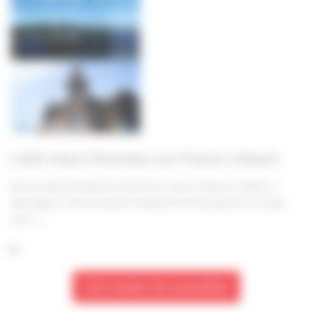
L’AGF mise à l’honneur sur France 3 Alsace
Dans le cadre de l’émission Rund Um, France 3 Alsace a réalisé un
reportage au Centre Social et Familial AGF de Wasselonne. Ce sujet
met […]
Voir toutes les actualités