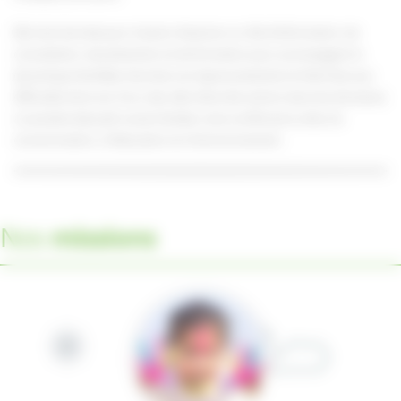
Elle s’est donnée pour mission d’exercer un rôle d’information, de
consultation, de prévention et de formation pour accompagner la
dynamique familiale, favoriser son épanouissement et faire face aux
difficultés de la vie. Pour cela, elle mène des actions dans les domaines
à caractère éducatif, social, familial, voire conflictuel ou liés à la
consommation, à l’éducation et à l’environnement.
Nos
missions