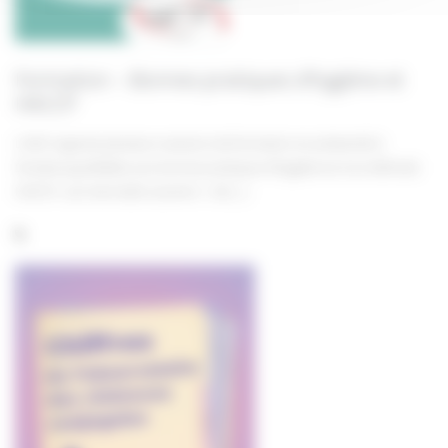
Formation – Bonnes pratiques d’hygiène et
HACCP
L’AGF organise plusieurs sessions de formation en présentiel à
Strasbourg dédiées aux bonnes pratiques d’hygiène et à la méthode
HACCP. Les mercredis suivants :• 24 […]