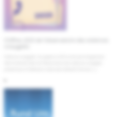
Chiffres 2025 de l’observatoire des violences
conjugales
Violences conjugales : les appels au 3919 continuent d’augmenter
Selon le dernier bilan de l’Observatoire des violences conjugales
présenté par la Fédération Nationale Solidarité Femmes, […]