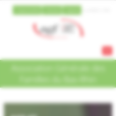
Vos préférences de cookies
Espace famille
Extranet
Agenda
03 88 21 13 80
Association Générale des
Familles du Bas-Rhin