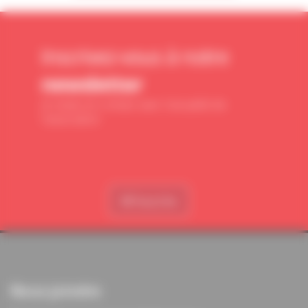
Inscrivez-vous à notre
newsletter
et restez en contact avec l'actualité de
l'association
M'inscrire
Nous joindre