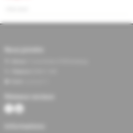
Non classé
Nous joindre
Adresse:
11 rue du Verdon, 67100 Strasbourg
Téléphone:
03 88 21 13 80
Email:
siege@agf67.fr
Réseaux sociaux
Informations