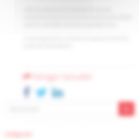
L’AGF est présente dans le Bas-Rhin à travers de
nombreuses sections et structures, proposant des activités
sportives, culturelles et de loisirs accessibles à tous.
Ce reportage illustre concrètement l’impact de ces actions
au plus près des habitants.
Partager l'actualité
Catégories