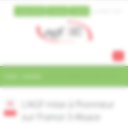
Vos préférences de cookies
Espace famille
Extranet
Agenda
03 88 21 13 80
ACCUEIL
ACTUALITÉS
L’AGF MISE À L’HONNEUR SUR FRANCE 3 ALSACE
L’AGF mise à l’honneur
06
sur France 3 Alsace
mai