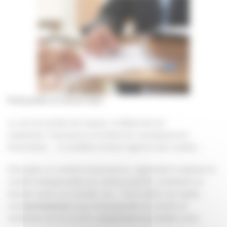
Prévention et savoir faire
La vie est semée de risques. A défaut de les
supprimer,
l’assurance en limite les conséquences
financières… à condition d’avoir signé le bon contrat..
.
Décrypter un contrat d’assurances, apprendre à séparer le
contrat indispensable du contrat superflu, construire un
dossier suite à un sinistre, etc. : Pour traiter ces sujets,
une
permanence
vous est proposée les mardis et
vendredis de 9 h à 12 h, uniquement sur rendez-vous.