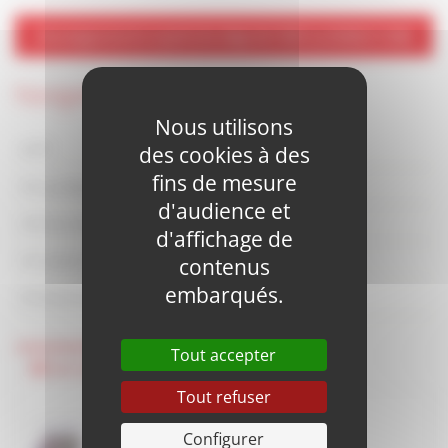
Renseignements auprès du siège de l'AGF au 03 88 21 13 80
Navigation
Nous utilisons
PIF
des cookies à des
fins de mesure
Le juridique au quotidien
d'audience et
Piscine des remparts
d'affichage de
Conseils en assurances
contenus
embarqués.
Consommation
Tout accepter
Dernières actualités
Tout refuser
Rapport d’activité 2025
Configurer