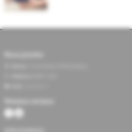
Nous joindre
Adresse:
11 rue du Verdon, 67100 Strasbourg
Téléphone:
03 88 21 13 80
Email:
siege@agf67.fr
Réseaux sociaux
Informations