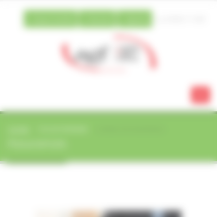
Vos préférences de cookies
Espace famille
Extranet
Agenda
03 88 21 13 80
ACCUEIL
VIE QUOTIDIENNNE
CONSEILS EN ASSURANCES
Assurances