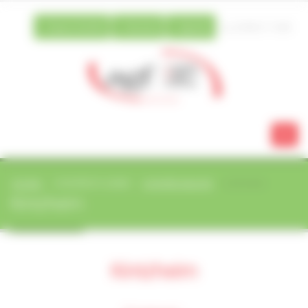
Vos préférences de cookies
Espace famille
Extranet
Agenda
03 88 21 13 80
ACCUEIL
ACTIVITÉS ET LOISIRS
ACTIVITÉS ADULTES
KINTZHEIM
Kintzheim
Kintzheim