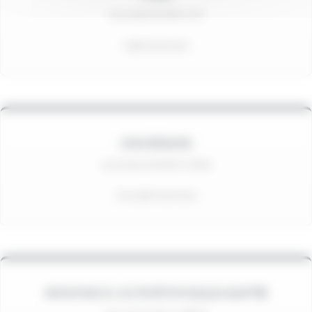
Les lundis de 20h à 21h
Salle Harmonie
GYM SÉNIORS
Les lundis de 9h30 à 10h30
À la salle Harmonie
INITIATION À L'ACTIVITÉ PHYSIQUE ADAPTÉE