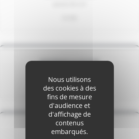
Jeudi de 19h à 21h
À la MJS
INITIATION À LA COUTURE
Les mardis de 20h à 22h
Nous utilisons
À la MJS
des cookies à des
fins de mesure
d'audience et
d'affichage de
contenus
PILATES (MÉTHODE GASQUETT)
embarqués.
Les lundis