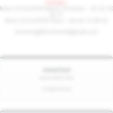
Contact :
Mme SCHLEIFER Marie-Christine – 06 32 3
30 21
Mme SCHLEIFER Flora – 06 64 10 48 63
sectionagfkintzheim@gmail.com
GYMNASTIQUE
Jeudi de 18h45 à 19h45
À la salle Harmonie