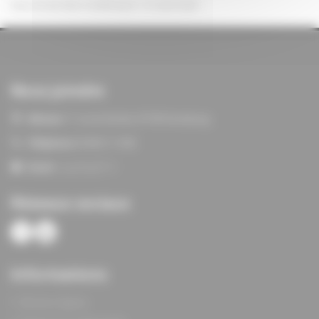
Date de dernière modification : 31 août 2025
Nous joindre
Adresse:
11 rue du Verdon, 67100 Strasbourg
Téléphone:
03 88 21 13 80
Email:
siege@agf67.fr
Réseaux sociaux
Informations
Mentions légales