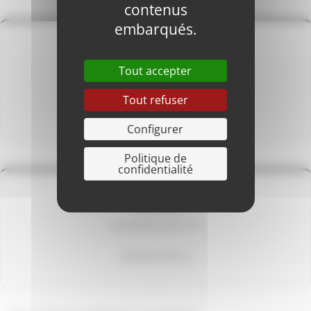
contenus
embarqués.
COUTURE
Tout accepter
Les 1er et 3ème lundi du mois de 13h30 à 17h
Tout refuser
Salle presbytère
Configurer
Politique de
confidentialité
PEINTURE
Vendredi de 14h à 17h
Salle Jean de Kort