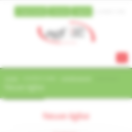
Vos préférences de cookies
Espace famille
Extranet
Agenda
03 88 21 13 80
ACCUEIL
ACTIVITÉS ET LOISIRS
ACTIVITÉS ADULTES
NEUVE ÉGLISE
Neuve église
Neuve église