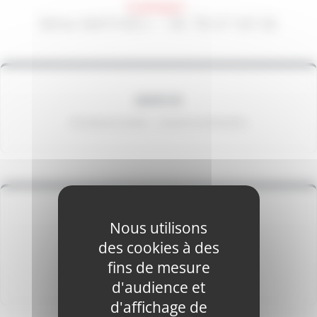
Contact :
Mme MATHIEU – 06 78 67 69 56
MARCHE
Pas de jours précis – suivant la motivation
CUISINE
Nous utilisons
Le 2 ème mardi du mois de 19h à 22h
des cookies à des
fins de mesure
Salle presbytère
d'audience et
d'affichage de