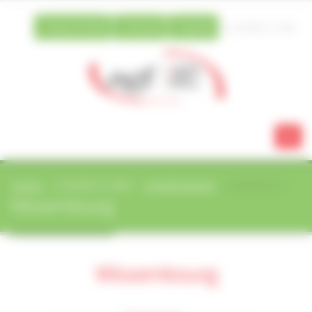
Vos préférences de cookies
Espace famille
Extranet
Agenda
03 88 21 13 80
ACCUEIL
ACTIVITÉS ET LOISIRS
ACTIVITÉS ENFANTS
WISSEMBOURG
Wissembourg
Wissembourg