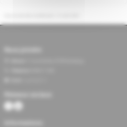
Date de dernière modification : 31 août 2025
Nous joindre
Adresse:
11 rue du Verdon, 67100 Strasbourg
Téléphone:
03 88 21 13 80
Email:
siege@agf67.fr
Réseaux sociaux
Informations