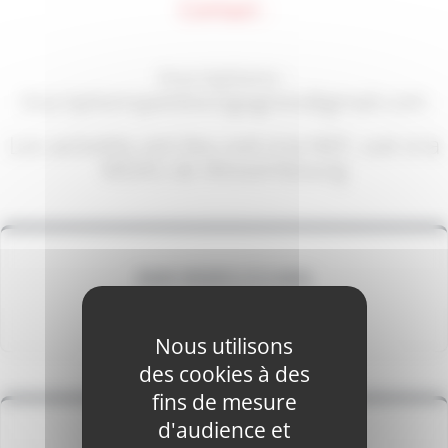
Contact :
Inscriptions :
inscriptionspetitescigognes@gmail.com
Les activités ont lieu soit à la NEF, soit à la
MDAS de Wissembourg
BABY SPORT (1 À 3 ANS)
Mercredi de 16h à 17h
Nous utilisons
des cookies à des
fins de mesure
d'audience et