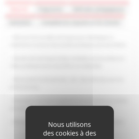
Objectifs
Programme
Méthodes pédagogiques
Evaluation
Compétences acquises en fin d'action
– Découvrir de nouvelles techniques pour développer sa
créativité et concevoir des activités artistiques avec des enfants.
– Aborder des techniques faciles à réutiliser avec les enfants en
milieu professionnel en diversifiant vos habitudes,
– Démocratiser le domaine des « arts » (les méthodes sont à la
portée de tous),
– Développer votre sens imaginatif et le transmettre aux enfants
avec des objets du quotidien et des matériaux insolites,
– Découvrir de nouvelles approches et initiations à la peinture
Nous utilisons
des cookies à des