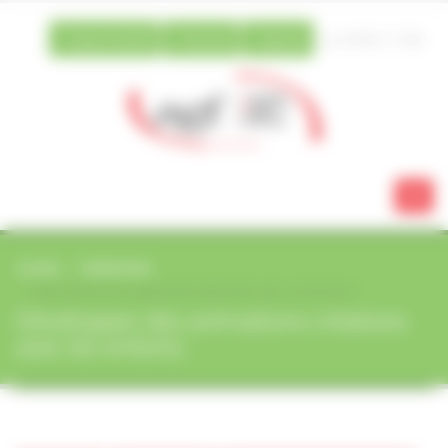
Vos préférences de cookies
Espace famille
Extranet
Agenda
03 88 21 13 80
ACCUEIL
FORMATIONS
DÉVELOPPER DES ANIMATIONS CRÉATIVES AVEC LES ENFANTS
Développer des animations créatives
avec les enfants