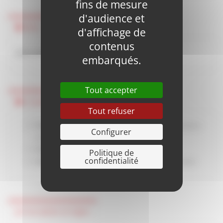
fins de mesure
d'audience et
Intra
d'affichage de
contenus
Dans vos locaux
Demande de devis
embarqués.
Tout accepter
A savoir
Tout refuser
Prérequis :
Expérience professionnelle dans l’animation
Configurer
petite enfance et enfance
Public :
Professionnels de la petite enfance
Politique de
confidentialité
Intervenant :
Intervenant spécialisé dans le domaine
Inscription en ligne