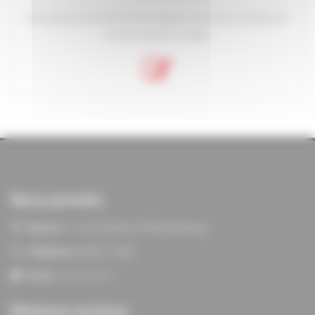
Vous pouvez vous inscrire en quelques minutes en remplissant
notre formulaire en ligne.
Nous joindre
Adresse:
11 rue du Verdon, 67100 Strasbourg
Téléphone:
03 88 21 13 80
Email:
siege@agf67.fr
Réseaux sociaux